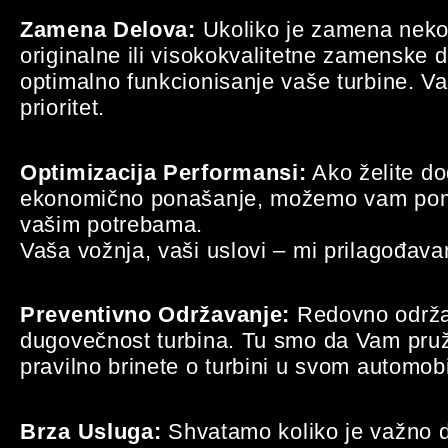
Zamena Delova:
Ukoliko je zamena neko
originalne ili visokokvalitetne zamenske 
optimalno funkcionisanje vaše turbine. 
prioritet.
Optimizacija Performansi:
Ako želite do
ekonomično ponašanje, možemo vam pomo
vašim potrebama.
Vaša vožnja, vaši uslovi – mi prilagođav
Preventivno Održavanje:
Redovno održav
dugovečnost turbina. Tu smo da Vam pruž
pravilno brinete o turbini u svom automob
Brza Usluga:
Shvatamo koliko je važno da