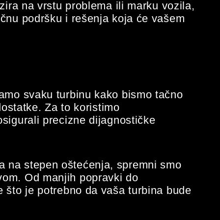
zira na vrstu problema ili marku vozila,
učnu podršku i rešenja koja će vašem
.
ramo svaku turbinu kako bismo tačno
dostatke. Za to koristimo
sigurali precizne dijagnostičke
a na stepen oštećenja, spremni smo
vom. Od manjih popravki do
e što je potrebno da vaša turbina bude