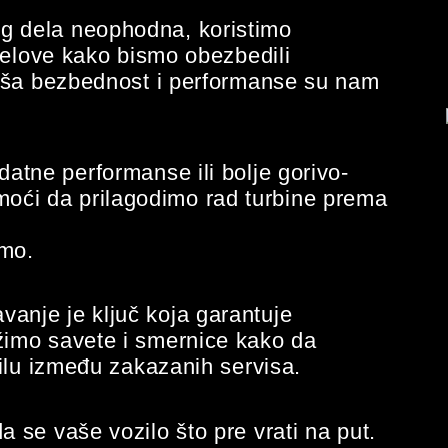
g dela neophodna, koristimo
delove kako bismo obezbedili
Vaša bezbednost i performanse su nam
datne performanse ili bolje gorivo-
ći da prilagodimo rad turbine prema
amo.
anje je ključ koja garantuje
imo savete i smernice kako da
ilu između zakazanih servisa.
 se vaše vozilo što pre vrati na put.