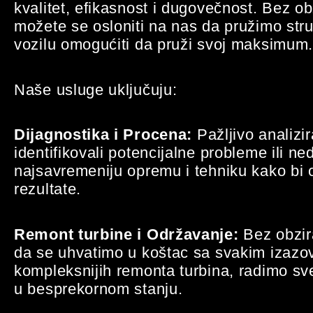
kvalitet, efikasnost i dugovečnost. Bez ob
možete se osloniti na nas da pružimo str
vozilu omogućiti da pruži svoj maksimum
Naše usluge uključuju:
Dijagnostika i Procena:
Pažljivo analizi
identifikovali potencijalne probleme ili ne
najsavremeniju opremu i tehniku kako bi o
rezultate.
Remont turbine i Održavanje:
Bez obzir
da se uhvatimo u koštac sa svakim izazo
kompleksnijih remonta turbina, radimo sv
u besprekornom stanju.